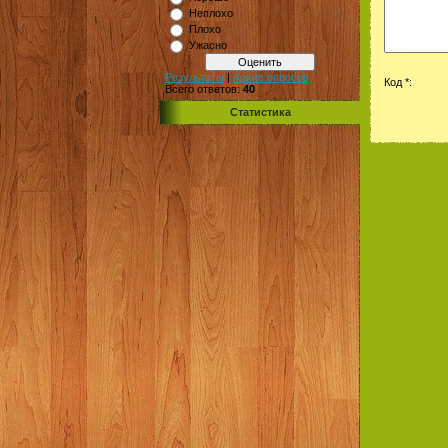
Неплохо
Плохо
Ужасно
Результаты
|
Архив опросов
Код *:
Всего ответов:
40
Статистика