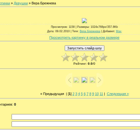
ртинки
»
Девушки
» Вера Брежнева
Просмотров
: 1158 |
Размеры
: 1024x768px/357.8Kb
Дата
: 09.02.2010 |
Теги
:
Вера Брежнева
|
Добавил
:
Max
Просмотреть картинку в реальном размере
Рейтинг
:
0.0
/
0
« Предыдущая
| [
1
]
2
3
4
5
6
7
8
9
10
11
|
Следующая »
нтариев
:
0