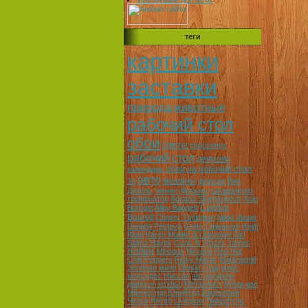
теги
картинки
заставки
природа
животные
рабочий стол
обои
Цветы
подсолнух
рабочий
стол
девушки
обои на робочий стол
календарь
авто
машины
3d
форсаж
Вин
Дизель
тюнинг
Фильмы
шварцнегер
терминатор
Adriana Sklenarikova
Xojo
Caprice
Burngot
Alley Baggett
Bourett
Christy Turlington
Nikki Visser
Daniela Pestova
Greta Caiwasoni
Heidi
Klum
Karen Mulder & Unknown Girl
Salma Hayek
Guns N' Roses
James
Hettfield
Minoque
Nirvana
Red Hot
Chilli Peppers
Ricky Martin
Waterworld
Зеленая миля
Denial Craig
мерс
мерседес
Ниссан
автомобили
джексон коэльо
Металлист
Кубок
мю
Манчестер Юнайтед
Барселона
Челси
Интер
Liverpool
Ливерпуль