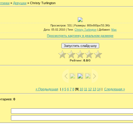
ртинки
»
Девушки
» Christy Turlington
Просмотров
: 531 |
Размеры
: 800x600px/53.3Kb
Дата
: 05.02.2010 |
Теги
:
Christy Turlington
|
Добавил
:
Max
Просмотреть картинку в реальном размере
Рейтинг
:
0.0
/
0
« Предыдущая
|
4
5
6
7
8
[
9
]
10
11
12
13
14
|
Следующая »
нтариев
:
0