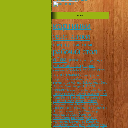
теги
картинки
заставки
природа
животные
рабочий стол
обои
Цветы
розы
подсолнух
рабочий
стол
девушки
обои на робочий стол
календарь
авто
машины
3d
Вин Дизель
форсаж
тюнинг
Фильмы
шварцнегер
терминатор
Adriana Sklenarikova
Xojo
Caprice
Burngot
Alley Baggett
Bourett
Christy Turlington
Nikki Visser
Daniela Pestova
Greta Caiwasoni
Heidi
Klum
Salma Hayek
Britney spears
Guns N' Roses
James Hettfield
Minoque
Nirvana
Pola Abdul
Red Hot
Chilli Peppers
Ricky Martin
Waterworld
Зеленая миля
Denial Craig
мерс
мерседес
субару
Хаммер
автомобили
Шевроле
джексон
коэльо
мю
Манчестер Юнайтед
Барселона
Челси
Inter
Liverpool
обои