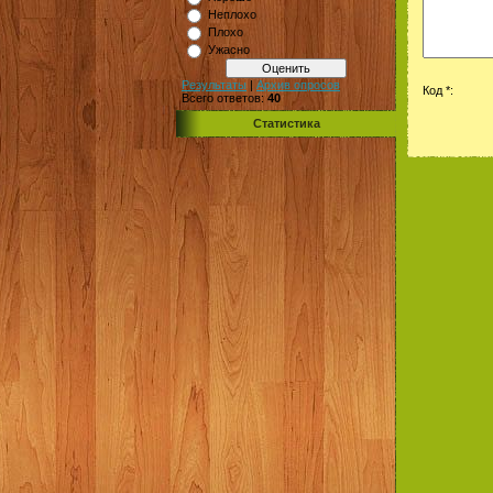
Неплохо
Плохо
Ужасно
Результаты
|
Архив опросов
Код *:
Всего ответов:
40
Статистика