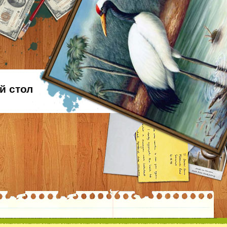
й стол