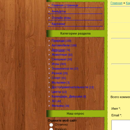
Главная
»
Ка
Главная страница
Анекдоты
Онлайн игры
Картинки
Категории раздела
Природа
[100]
Автомобили
[188]
Девушки
[74]
Животные
[92]
Смешные
[50]
Игры
[305]
Знаменитости
[27]
Разное
[20]
Спорт
[61]
Мультики
[3]
Достопримечательности
[13]
Цветы
[12]
Календарь_Девушки
[8]
Всего комме
3D
[40]
Фильмы
[34]
Имя *:
Наш опрос
Email *:
Оцените мой сайт
Отлично
Хорошо