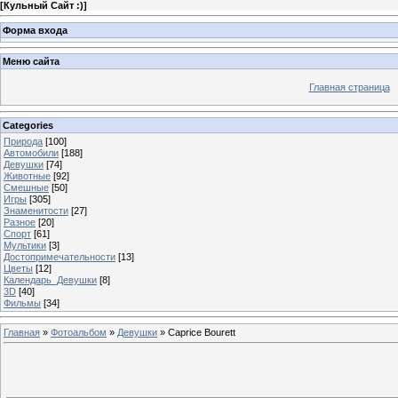
[
Кульный Сайт :)
]
Форма входа
Меню сайта
Главная страница
Categories
Природа
[100]
Автомобили
[188]
Девушки
[74]
Животные
[92]
Смешные
[50]
Игры
[305]
Знаменитости
[27]
Разное
[20]
Спорт
[61]
Мультики
[3]
Достопримечательности
[13]
Цветы
[12]
Календарь_Девушки
[8]
3D
[40]
Фильмы
[34]
Главная
»
Фотоальбом
»
Девушки
» Caprice Bourett