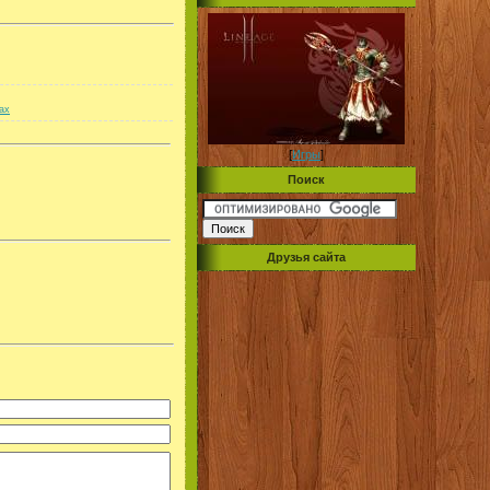
ax
[
Игры
]
Поиск
Друзья сайта