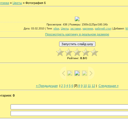
ртинки
»
Цветы
» Фотография 6
Просмотров
: 438 |
Размеры
: 1500x1125px/160.1Kb
Дата
: 03.02.2010 |
Теги
:
обои
,
Цветы
,
заставки
,
картинки
,
рабочий стол
|
Добавил
:
M
Просмотреть картинку в реальном размере
Рейтинг
:
0.0
/
0
« Предыдущая
|
2
3
4
5
6
[
7
]
8
9
10
11
12
|
Следующая »
нтариев
:
0