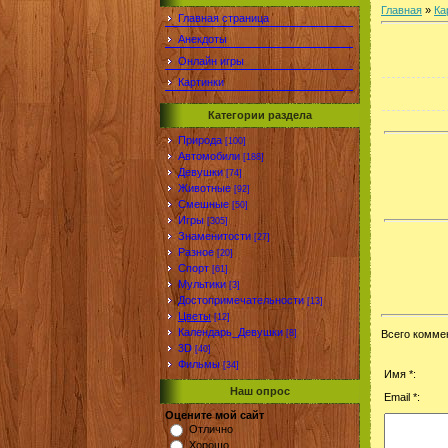
Главная
»
Ка
Главная страница
Анекдоты
Онлайн игры
Картинки
Категории раздела
Природа
[100]
Автомобили
[188]
Девушки
[74]
Животные
[92]
Смешные
[50]
Игры
[305]
Знаменитости
[27]
Разное
[20]
Спорт
[61]
Мультики
[3]
Достопримечательности
[13]
Цветы
[12]
Календарь_Девушки
[8]
Всего комме
3D
[40]
Фильмы
[34]
Имя *:
Наш опрос
Email *:
Оцените мой сайт
Отлично
Хорошо