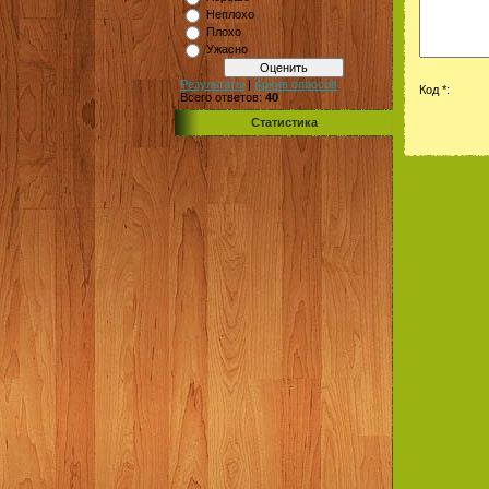
Неплохо
Плохо
Ужасно
Результаты
|
Архив опросов
Код *:
Всего ответов:
40
Статистика