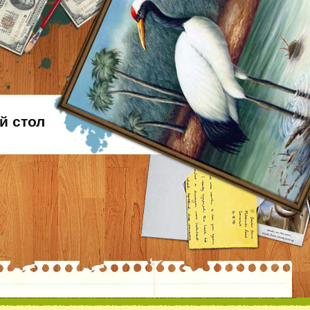
й стол