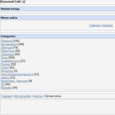
[
Кульный Сайт :)
]
Форма входа
Меню сайта
Главная страница
Categories
Природа
[100]
Автомобили
[188]
Девушки
[74]
Животные
[92]
Смешные
[50]
Игры
[305]
Знаменитости
[27]
Разное
[20]
Спорт
[61]
Мультики
[3]
Достопримечательности
[13]
Цветы
[12]
Календарь_Девушки
[8]
3D
[40]
Фильмы
[34]
Главная
»
Фотоальбом
»
Цветы
» Белые розы