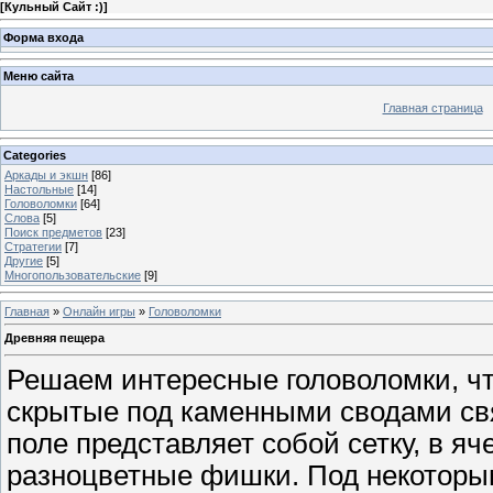
[
Кульный Сайт :)
]
Форма входа
Меню сайта
Главная страница
Categories
Аркады и экшн
[86]
Настольные
[14]
Головоломки
[64]
Слова
[5]
Поиск предметов
[23]
Стратегии
[7]
Другие
[5]
Многопользовательские
[9]
Главная
»
Онлайн игры
»
Головоломки
Древняя пещера
Решаем интересные головоломки, чт
скрытые под каменными сводами с
поле представляет собой сетку, в я
разноцветные фишки. Под некоторы