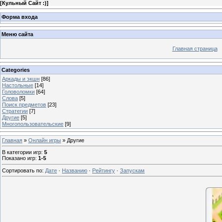
[
Кульный Сайт :)
]
Форма входа
Меню сайта
Главная страница
Categories
Аркады и экшн
[86]
Настольные
[14]
Головоломки
[64]
Слова
[5]
Поиск предметов
[23]
Стратегии
[7]
Другие
[5]
Многопользовательские
[9]
Главная
»
Онлайн игры
» Другие
В категории игр
:
5
Показано игр
:
1-5
Сортировать по
:
Дате
·
Названию
·
Рейтингу
·
Запускам