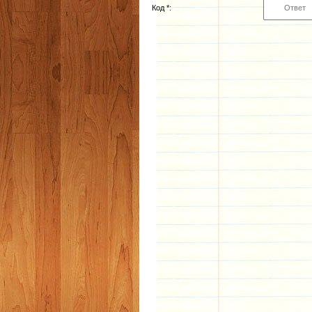
Код *: