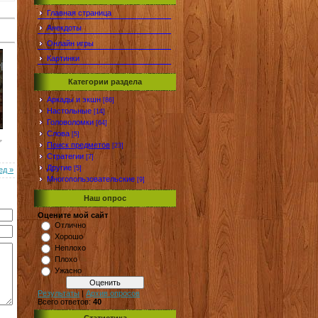
Главная страница
Анекдоты
Онлайн игры
Картинки
Категории раздела
Аркады и экшн
[86]
Настольные
[14]
Головоломки
[64]
Слова
[5]
Поиск предметов
[23]
Стратегии
[7]
Другие
[5]
ед »
Многопользовательские
[9]
Наш опрос
Оцените мой сайт
Отлично
Хорошо
Неплохо
Плохо
Ужасно
Результаты
|
Архив опросов
Всего ответов:
40