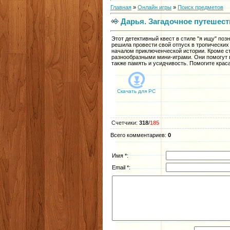
Главная
»
Онлайн игры
»
Поиск предметов
Дарья. Загадочное путешест
Этот детективный квест в стиле "я ищу" поз
решила провести свой отпуск в тропических
началом приключенческой истории. Кроме ст
разнообразными мини-играми. Они помогут 
также память и усидчивость. Помогите крас
Скачать для
PC
Счетчики
:
318
/
185
Всего комментариев
:
0
Имя *:
Email *: