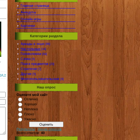
Главная страница
Анекдоты
Онлайн игры
Картинки
Категории раздела
Аркады и экшн
[86]
Настольные
[14]
Головоломки
[64]
Слова
[5]
Поиск предметов
[23]
Стратегии
[7]
Другие
[5]
ед »
Многопользовательские
[9]
Наш опрос
Оцените мой сайт
Отлично
Хорошо
Неплохо
Плохо
Ужасно
Результаты
|
Архив опросов
Всего ответов:
40