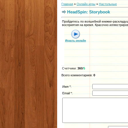
Главная
»
Онлайн игры
»
Настольные
HeadSpin: Storybook
Пройдитесь по волшебной книжке-раскладуш
восприятия на время. Красочно иллюстриро
Играть онлайн
Счетчики
:
360
/
5
Всего комментариев
:
0
Имя *:
Email *: