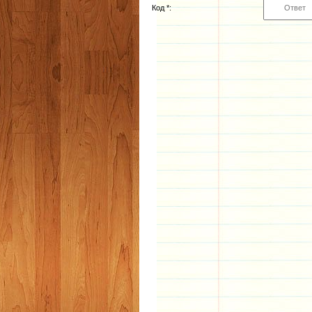
Код *: