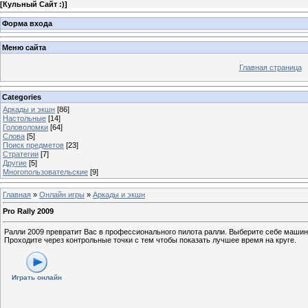
[
Кульный Сайт :)
]
Форма входа
Меню сайта
Главная страница
Categories
Аркады и экшн
[86]
Настольные
[14]
Головоломки
[64]
Слова
[5]
Поиск предметов
[23]
Стратегии
[7]
Другие
[5]
Многопользовательские
[9]
Главная
»
Онлайн игры
»
Аркады и экшн
Pro Rally 2009
Ралли 2009 превратит Вас в профессионального пилота ралли. Выберите себе машину,
Проходите через контрольные точки с тем чтобы показать лучшее время на круге.
Играть онлайн