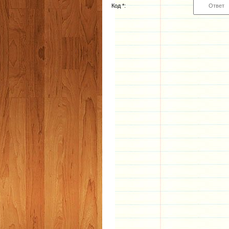
Код *: