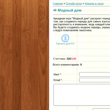
Главная
»
Онлайн игры
»
Аркады и экшн
Модный дом
Аркадная игра "Модный дом" раскроет перед
том, как создавать наряды для самых взыск
расторопность и внимание, ведь каждый кли
Вы будете создавать модные наряды, украш
следуя пожеланиям заказчика.
Скачать для
PC
Счетчики
:
320
/
188
Всего комментариев
:
0
Имя *:
Email *: