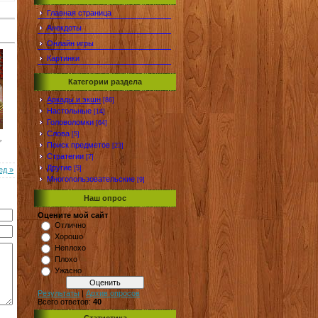
Главная страница
Анекдоты
Онлайн игры
Картинки
Категории раздела
Аркады и экшн
[86]
Настольные
[14]
Головоломки
[64]
Слова
[5]
Поиск предметов
[23]
Стратегии
[7]
Другие
[5]
ед »
Многопользовательские
[9]
Наш опрос
Оцените мой сайт
Отлично
Хорошо
Неплохо
Плохо
Ужасно
Результаты
|
Архив опросов
Всего ответов:
40