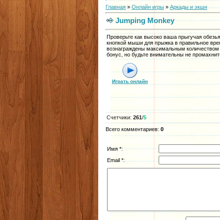
Главная
»
Онлайн игры
»
Аркады и экшн
Jumping Monkey
Проверьте как высоко ваша прыгучая обезь
кнопкой мыши для прыжка в правильное врем
вознаграждены максимальным количеством 
бонус, но будьте внимательны не промахни
Играть онлайн
Счетчики
:
261
/
5
Всего комментариев
:
0
Имя *:
Email *: