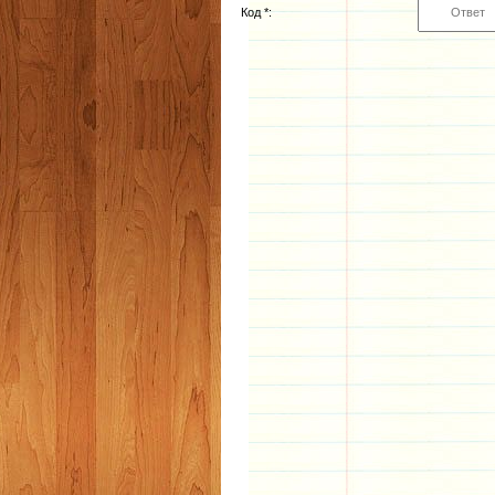
Код *: