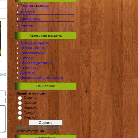
Главная страница
Анекдоты
Онлайн игры
Картинки
Категории раздела
Аркады и экшн
[86]
Настольные
[14]
Головоломки
[64]
Слова
[5]
Поиск предметов
[23]
Стратегии
[7]
Другие
[5]
ед »
Многопользовательские
[9]
Наш опрос
Оцените мой сайт
Отлично
Хорошо
Неплохо
Плохо
Ужасно
Результаты
|
Архив опросов
Всего ответов:
40