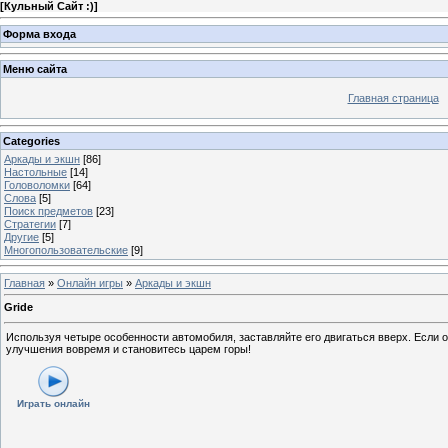
[
Кульный Сайт :)
]
Форма входа
Меню сайта
Главная страница
Categories
Аркады и экшн
[86]
Настольные
[14]
Головоломки
[64]
Слова
[5]
Поиск предметов
[23]
Стратегии
[7]
Другие
[5]
Многопользовательские
[9]
Главная
»
Онлайн игры
»
Аркады и экшн
Gride
Используя четыре особенности автомобиля, заставляйте его двигаться вверх. Если о
улучшения вовремя и становитесь царем горы!
Играть онлайн