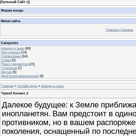
[
Кульный Сайт :)
]
Форма входа
Меню сайта
Главная страница
Categories
Аркады и экшн
[86]
Настольные
[14]
Головоломки
[64]
Слова
[5]
Поиск предметов
[23]
Стратегии
[7]
Другие
[5]
Многопользовательские
[9]
Главная
»
Онлайн игры
»
Аркады и экшн
Чужой Космос 2
Далекое будущее: к Земле приближа
инопланетян. Вам предстоит в одино
противником, но в вашем распоряже
поколения, оснащенный по последне