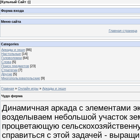
[
Кульный Сайт :)
]
Форма входа
Меню сайта
Главная страница
Categories
Аркады и экшн
[86]
Настольные
[14]
Головоломки
[64]
Слова
[5]
Поиск предметов
[23]
Стратегии
[7]
Другие
[5]
Многопользовательские
[9]
Главная
»
Онлайн игры
»
Аркады и экшн
Чудо ферма
Динамичная аркада с элементами эк
возделываем небольшой участок зем
процветающую сельскохозяйственн
справиться с этой задачей - выращ