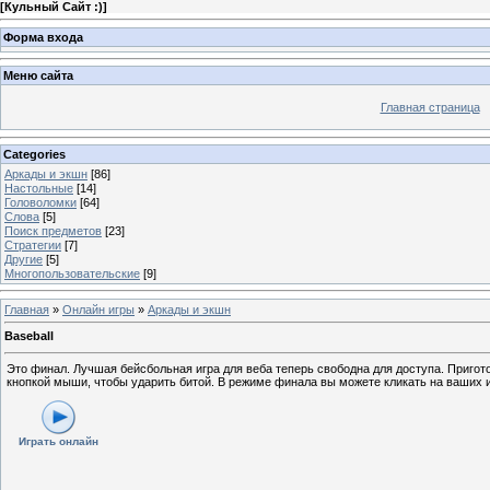
[
Кульный Сайт :)
]
Форма входа
Меню сайта
Главная страница
Categories
Аркады и экшн
[86]
Настольные
[14]
Головоломки
[64]
Слова
[5]
Поиск предметов
[23]
Стратегии
[7]
Другие
[5]
Многопользовательские
[9]
Главная
»
Онлайн игры
»
Аркады и экшн
Baseball
Это финал. Лучшая бейсбольная игра для веба теперь свободна для доступа. Приго
кнопкой мыши, чтобы ударить битой. В режиме финала вы можете кликать на ваших и
Играть онлайн