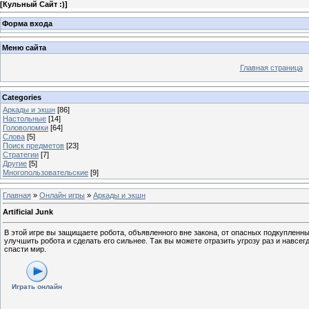
[
Кульный Сайт :)
]
Форма входа
Меню сайта
Главная страница
Categories
Аркады и экшн
[86]
Настольные
[14]
Головоломки
[64]
Слова
[5]
Поиск предметов
[23]
Стратегии
[7]
Другие
[5]
Многопользовательские
[9]
Главная
»
Онлайн игры
»
Аркады и экшн
Artificial Junk
В этой игре вы защищаете робота, объявленного вне закона, от опасных подкупленны
улучшить робота и сделать его сильнее. Так вы можете отразить угрозу раз и навсег
спасти мир.
Играть онлайн