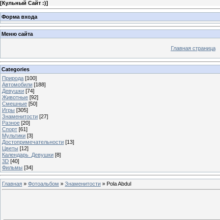
[
Кульный Сайт :)
]
Форма входа
Меню сайта
Главная страница
Categories
Природа
[100]
Автомобили
[188]
Девушки
[74]
Животные
[92]
Смешные
[50]
Игры
[305]
Знаменитости
[27]
Разное
[20]
Спорт
[61]
Мультики
[3]
Достопримечательности
[13]
Цветы
[12]
Календарь_Девушки
[8]
3D
[40]
Фильмы
[34]
Главная
»
Фотоальбом
»
Знаменитости
» Pola Abdul