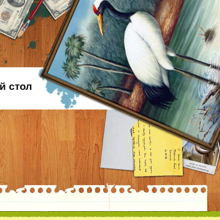
й стол