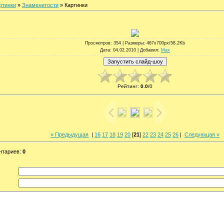
ртинки
»
Знаменитости
» Картинки
Просмотров
: 354 |
Размеры
: 467x700px/58.2Kb
Дата
: 04.02.2010 |
Добавил
:
Max
Рейтинг
:
0.0
/
0
« Предыдущая
|
16
17
18
19
20
[
21
]
22
23
24
25
26
|
Следующая »
нтариев
:
0