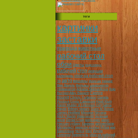
теги
картинки
заставки
природа
животные
рабочий стол
обои
Цветы
подсолнух
рабочий
стол
девушки
обои на робочий стол
календарь
авто
машины
3d
форсаж
тюнинг
Вин Дизель
Фильмы
шварцнегер
терминатор
Adriana Sklenarikova
Xojo
Caprice
Burngot
Alley Baggett
Bourett
Christy Turlington
Daniela
Pestova
Greta Caiwasoni
Heidi Klum
Karen Mulder & Unknown Girl
Salma
Hayek
Britney spears
Guns N' Roses
James Hettfield
Minoque
Nirvana
Ricky Martin
Waterworld
Зеленая
миля
Denial Craig
мерседес
мерс
Ниссан
субару
Хаммер
автомобили
Металлист
джексон коэльо
Кубок
мю
Барселона
Челси
Inter
Интер
Liverpool
Ливерпуль
обои на рабочий