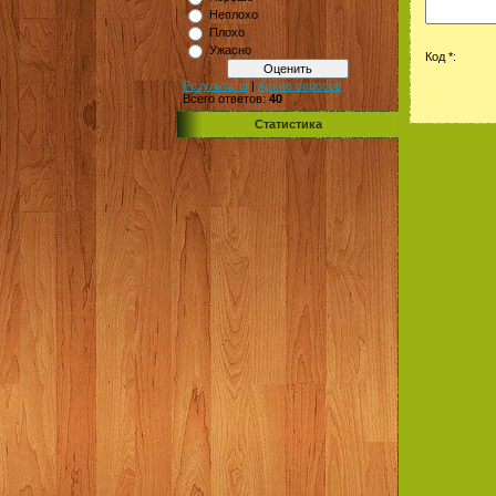
Неплохо
Плохо
Ужасно
Код *:
Результаты
|
Архив опросов
Всего ответов:
40
Статистика