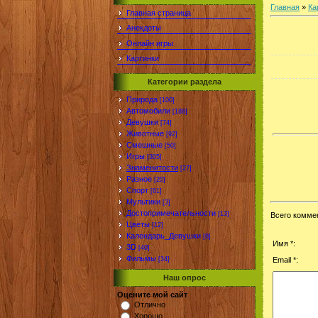
Главная
»
Ка
Главная страница
Анекдоты
Онлайн игры
Картинки
Категории раздела
Природа
[100]
Автомобили
[188]
Девушки
[74]
Животные
[92]
Смешные
[50]
Игры
[305]
Знаменитости
[27]
Разное
[20]
Спорт
[61]
Мультики
[3]
Достопримечательности
[13]
Всего комме
Цветы
[12]
Календарь_Девушки
[8]
Имя *:
3D
[40]
Фильмы
[34]
Email *:
Наш опрос
Оцените мой сайт
Отлично
Хорошо