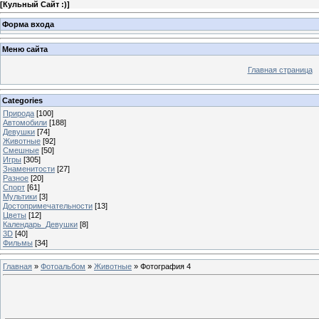
[
Кульный Сайт :)
]
Форма входа
Меню сайта
Главная страница
Categories
Природа
[100]
Автомобили
[188]
Девушки
[74]
Животные
[92]
Смешные
[50]
Игры
[305]
Знаменитости
[27]
Разное
[20]
Спорт
[61]
Мультики
[3]
Достопримечательности
[13]
Цветы
[12]
Календарь_Девушки
[8]
3D
[40]
Фильмы
[34]
Главная
»
Фотоальбом
»
Животные
» Фотография 4