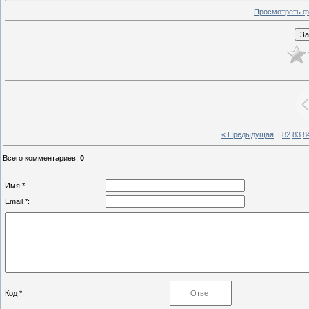
Просмотреть ф
« Предыдущая
|
82
83
8
Всего комментариев
:
0
Имя *:
Email *:
Код *: