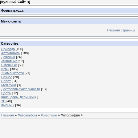
[
Кульный Сайт :)
]
Форма входа
Меню сайта
Главная страница
Categories
Природа
[100]
Автомобили
[188]
Девушки
[74]
Животные
[92]
Смешные
[50]
Игры
[305]
Знаменитости
[27]
Разное
[20]
Спорт
[61]
Мультики
[3]
Достопримечательности
[13]
Цветы
[12]
Календарь_Девушки
[8]
3D
[40]
Фильмы
[34]
Главная
»
Фотоальбом
»
Животные
» Фотография 4