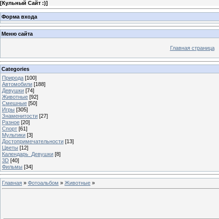
[
Кульный Сайт :)
]
Форма входа
Меню сайта
Главная страница
Categories
Природа
[100]
Автомобили
[188]
Девушки
[74]
Животные
[92]
Смешные
[50]
Игры
[305]
Знаменитости
[27]
Разное
[20]
Спорт
[61]
Мультики
[3]
Достопримечательности
[13]
Цветы
[12]
Календарь_Девушки
[8]
3D
[40]
Фильмы
[34]
Главная
»
Фотоальбом
»
Животные
»