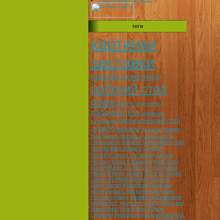
теги
картинки
заставки
природа
животные
рабочий стол
обои
Цветы
подсолнух
рабочий
стол
девушки
обои на робочий стол
календарь
авто
машины
3d
форсаж
тюнинг
Вин Дизель
Фильмы
шварцнегер
терминатор
Adriana Sklenarikova
Xojo
Caprice
Burngot
Alley Baggett
Bourett
Christy Turlington
Daniela
Pestova
Greta Caiwasoni
Heidi Klum
Karen Mulder & Unknown Girl
Salma
Hayek
Britney spears
Guns N' Roses
James Hettfield
Minoque
Nirvana
Ricky Martin
Waterworld
Зеленая
миля
Denial Craig
мерседес
мерс
Ниссан
субару
Хаммер
автомобили
Металлист
джексон коэльо
Кубок
мю
Барселона
Челси
Inter
Интер
Liverpool
Ливерпуль
обои на рабочий