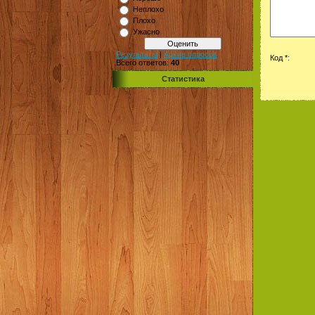
Неплохо
Плохо
Ужасно
Результаты
|
Архив опросов
Код *:
Всего ответов:
40
Статистика