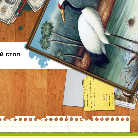
й стол