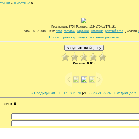
ртинки
»
Животные
»
Просмотров
: 375 |
Размеры
: 1024x766px/178.1Kb
Дата
: 05.02.2010 |
Теги
:
обои
,
заставки
,
картинки
,
животные
,
рабочий стол
|
Добавил
:
Просмотреть картинку в реальном размере
Рейтинг
:
0.0
/
0
« Предыдущая
|
16
17
18
19
20
[
21
]
22
23
24
25
26
|
Следующая »
нтариев
:
0