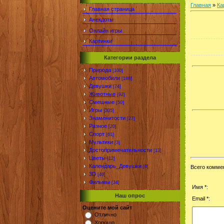
Главная
»
Ка
Главная страница
Анекдоты
Онлайн игры
Картинки
Категории раздела
Природа
[100]
Автомобили
[188]
Девушки
[74]
Животные
[92]
Смешные
[50]
Игры
[305]
Знаменитости
[27]
Разное
[20]
Спорт
[61]
Мультики
[3]
Достопримечательности
[13]
Цветы
[12]
Календарь_Девушки
[8]
Всего комме
3D
[40]
Фильмы
[34]
Имя *:
Наш опрос
Email *:
Оцените мой сайт
Отлично
Хорошо