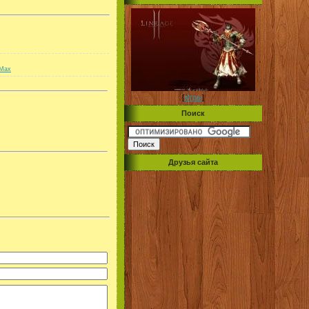
Max
[
Игры
]
Поиск
Друзья сайта