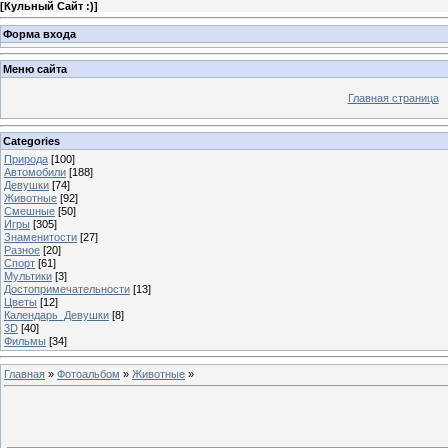
[
Кульный Сайт :)
]
Форма входа
Меню сайта
Главная страница
Categories
Природа
[100]
Автомобили
[188]
Девушки
[74]
Животные
[92]
Смешные
[50]
Игры
[305]
Знаменитости
[27]
Разное
[20]
Спорт
[61]
Мультики
[3]
Достопримечательности
[13]
Цветы
[12]
Календарь_Девушки
[8]
3D
[40]
Фильмы
[34]
Главная
»
Фотоальбом
»
Животные
»