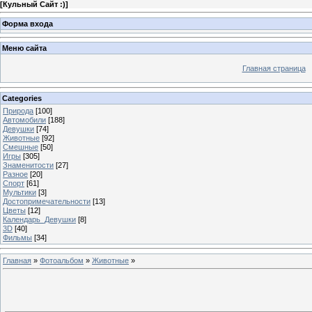
[
Кульный Сайт :)
]
Форма входа
Меню сайта
Главная страница
Categories
Природа
[100]
Автомобили
[188]
Девушки
[74]
Животные
[92]
Смешные
[50]
Игры
[305]
Знаменитости
[27]
Разное
[20]
Спорт
[61]
Мультики
[3]
Достопримечательности
[13]
Цветы
[12]
Календарь_Девушки
[8]
3D
[40]
Фильмы
[34]
Главная
»
Фотоальбом
»
Животные
»