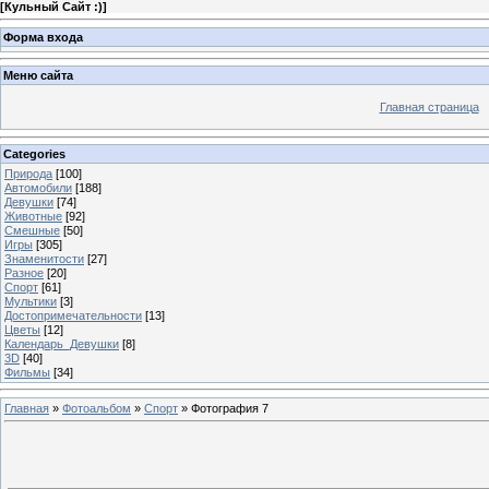
[
Кульный Сайт :)
]
Форма входа
Меню сайта
Главная страница
Categories
Природа
[100]
Автомобили
[188]
Девушки
[74]
Животные
[92]
Смешные
[50]
Игры
[305]
Знаменитости
[27]
Разное
[20]
Спорт
[61]
Мультики
[3]
Достопримечательности
[13]
Цветы
[12]
Календарь_Девушки
[8]
3D
[40]
Фильмы
[34]
Главная
»
Фотоальбом
»
Спорт
» Фотография 7