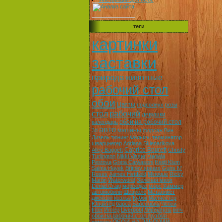
теги
картинки
заставки
природа
животные
рабочий стол
обои
Цветы
подсолнух
розы
стол
рабочий
девушки
обои на робочий стол
календарь
авто
машины
3d
форсаж
Вин
Дизель
тюнинг
Фильмы
терминатор
шварцнегер
Adriana Sklenarikova
Caprice Bourett
Alley Baggett
Christy
Turlington
Nikki Visser
Daniela
Pestova
Greta Caiwasoni
Heidi Klum
Salma Hayek
Britney spears
Guns N'
Roses
James Hettfield
Minoque
Ricky
Martin
Waterworld
Зеленая миля
Denial Craig
мерседес
мерс
Хаммер
автомобили
Шевроле
Металлист
джексон коэльо
Кубок
Манчестер
Юнайтед
барса
Барселона
Челси
Inter
Интер
Liverpool
Ливерпуль
мяч
обои на рабочий стол футбол