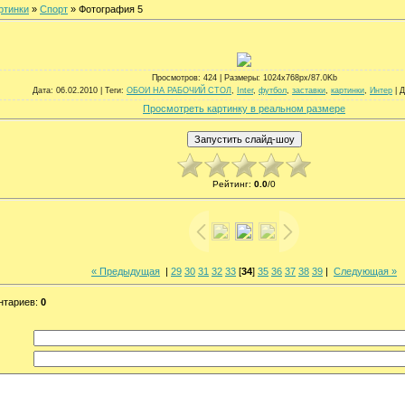
ртинки
»
Спорт
» Фотография 5
Просмотров
: 424 |
Размеры
: 1024x768px/87.0Kb
Дата
: 06.02.2010 |
Теги
:
ОБОИ НА РАБОЧИЙ СТОЛ
,
Inter
,
футбол
,
заставки
,
картинки
,
Интер
|
Д
Просмотреть картинку в реальном размере
Рейтинг
:
0.0
/
0
« Предыдущая
|
29
30
31
32
33
[
34
]
35
36
37
38
39
|
Следующая »
нтариев
:
0