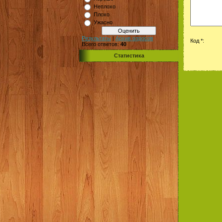
Неплохо
Плохо
Ужасно
Результаты
|
Архив опросов
Код *:
Всего ответов:
40
Статистика