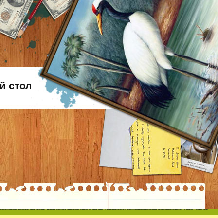
й стол