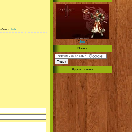
обавил
:
duda
[
Игры
]
Поиск
Друзья сайта