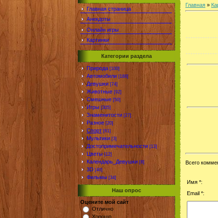
Главная
»
Ка
Главная страница
Анекдоты
Онлайн игры
Картинки
Категории раздела
Природа
[100]
Автомобили
[188]
Девушки
[74]
Животные
[92]
Смешные
[50]
Игры
[305]
Знаменитости
[27]
Разное
[20]
Спорт
[61]
Мультики
[3]
Достопримечательности
[13]
Цветы
[12]
Календарь_Девушки
[8]
Всего комме
3D
[40]
Фильмы
[34]
Имя *:
Наш опрос
Email *:
Оцените мой сайт
Отлично
Хорошо