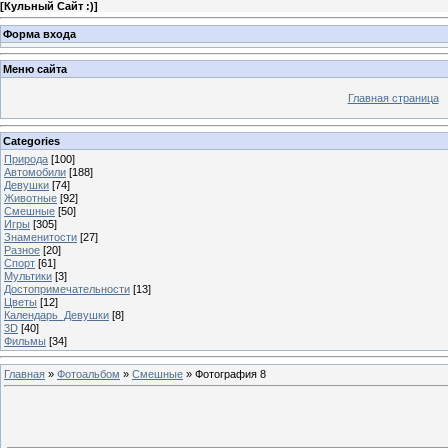
[
Кульный Сайт :)
]
Форма входа
Меню сайта
Главная страница
Categories
Природа
[100]
Автомобили
[188]
Девушки
[74]
Животные
[92]
Смешные
[50]
Игры
[305]
Знаменитости
[27]
Разное
[20]
Спорт
[61]
Мультики
[3]
Достопримечательности
[13]
Цветы
[12]
Календарь_Девушки
[8]
3D
[40]
Фильмы
[34]
Главная
»
Фотоальбом
»
Смешные
» Фотография 8