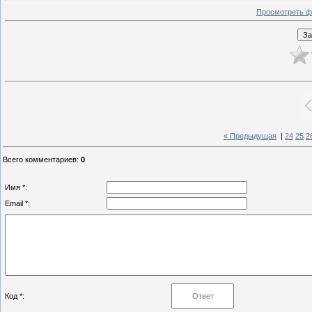
Просмотреть ф
« Предыдущая
|
24
25
2
Всего комментариев
:
0
Имя *:
Email *:
Код *: