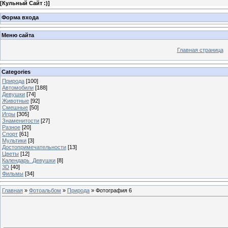
[
Кульный Сайт :)
]
Форма входа
Меню сайта
Главная страница
Categories
Природа
[100]
Автомобили
[188]
Девушки
[74]
Животные
[92]
Смешные
[50]
Игры
[305]
Знаменитости
[27]
Разное
[20]
Спорт
[61]
Мультики
[3]
Достопримечательности
[13]
Цветы
[12]
Календарь_Девушки
[8]
3D
[40]
Фильмы
[34]
Главная
»
Фотоальбом
»
Природа
» Фотография 6