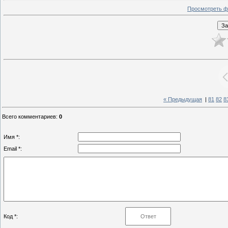
Просмотреть ф
« Предыдущая
|
81
82
8
Всего комментариев
:
0
Имя *:
Email *:
Код *: