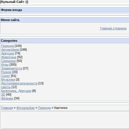
[
Кульный Сайт :)
]
Форма входа
Меню сайта
Главная страница
Categories
Природа
[100]
Автомобили
[188]
Девушки
[74]
Животные
[92]
Смешные
[50]
Игры
[305]
Знаменитости
[27]
Разное
[20]
Спорт
[61]
Мультики
[3]
Достопримечательности
[13]
Цветы
[12]
Календарь_Девушки
[8]
3D
[40]
Фильмы
[34]
Главная
»
Фотоальбом
»
Природа
» Картинка