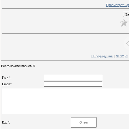
Просмотреть ф
« Предыдущая
|
91
92
93
Всего комментариев
:
0
Имя *:
Email *:
Код *: