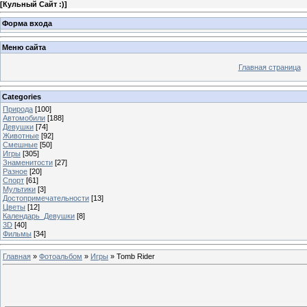
[
Кульный Сайт :)
]
Форма входа
Меню сайта
Главная страница
Categories
Природа
[100]
Автомобили
[188]
Девушки
[74]
Животные
[92]
Смешные
[50]
Игры
[305]
Знаменитости
[27]
Разное
[20]
Спорт
[61]
Мультики
[3]
Достопримечательности
[13]
Цветы
[12]
Календарь_Девушки
[8]
3D
[40]
Фильмы
[34]
Главная
»
Фотоальбом
»
Игры
» Tomb Rider