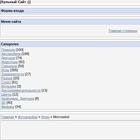
[
Кульный Сайт :)
]
Форма входа
Меню сайта
Главная страница
Categories
Природа
[100]
Автомобили
[188]
Девушки
[74]
Животные
[92]
Смешные
[50]
Игры
[305]
Знаменитости
[27]
Разное
[20]
Спорт
[61]
Мультики
[3]
Достопримечательности
[13]
Цветы
[12]
Календарь_Девушки
[8]
3D
[40]
Фильмы
[34]
Главная
»
Фотоальбом
»
Игры
» Morrowind