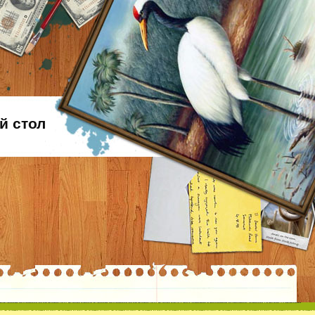
й стол