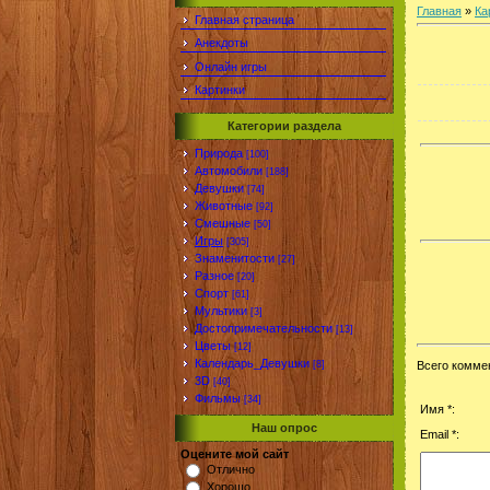
Главная
»
Ка
Главная страница
Анекдоты
Онлайн игры
Картинки
Категории раздела
Природа
[100]
Автомобили
[188]
Девушки
[74]
Животные
[92]
Смешные
[50]
Игры
[305]
Знаменитости
[27]
Разное
[20]
Спорт
[61]
Мультики
[3]
Достопримечательности
[13]
Цветы
[12]
Календарь_Девушки
[8]
Всего комме
3D
[40]
Фильмы
[34]
Имя *:
Наш опрос
Email *:
Оцените мой сайт
Отлично
Хорошо