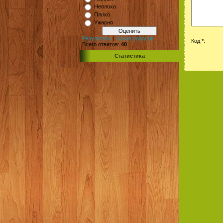
Неплохо
Плохо
Ужасно
Результаты
|
Архив опросов
Код *:
Всего ответов:
40
Статистика