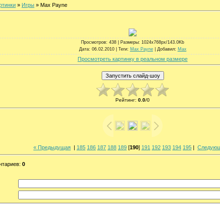
ртинки
»
Игры
» Max Payne
Просмотров
: 438 |
Размеры
: 1024x768px/143.0Kb
Дата
: 06.02.2010 |
Теги
:
Max Payne
|
Добавил
:
Max
Просмотреть картинку в реальном размере
Рейтинг
:
0.0
/
0
« Предыдущая
|
185
186
187
188
189
[
190
]
191
192
193
194
195
|
Следующ
нтариев
:
0