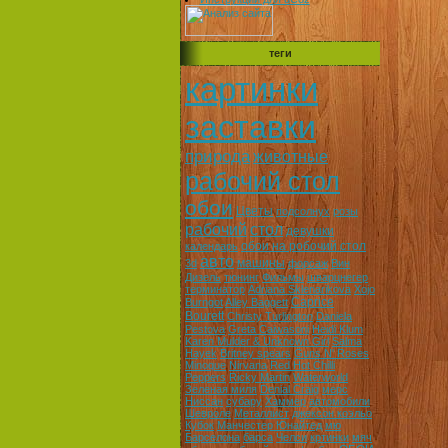
теги
картинки
заставки
природа
животные
рабочий стол
обои
Цветы
подсолнух
розы
рабочий
стол
девушки
обои на робочий стол
календарь
авто
машины
3d
форсаж
Вин
Дизель
тюнинг
Фильмы
шварцнегер
терминатор
Adriana Sklenarikova
Xojo
Caprice
Burngot
Alley Baggett
Bourett
Christy Turlington
Daniela
Pestova
Greta Caiwasoni
Heidi Klum
Karen Mulder & Unknown Girl
Salma
Hayek
Britney spears
Guns N' Roses
Minoque
Nirvana
Red Hot Chilli
Peppers
Ricky Martin
Waterworld
Зеленая миля
Denial Craig
мерс
Ниссан
субару
Хаммер
автомобили
Шевроле
Металлист
джексон коэльо
Кубок
Манчестер Юнайтед
мю
Барселона
барса
Челси
кртинки
мяч