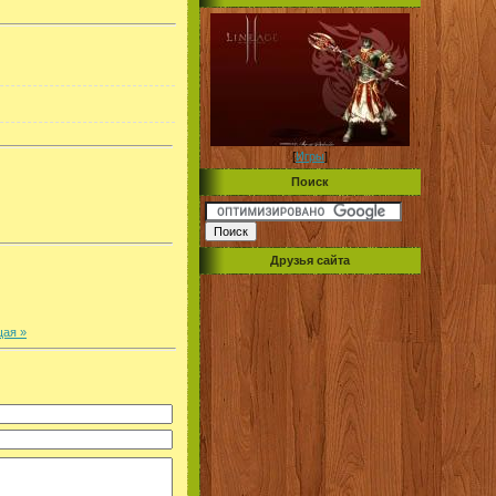
[
Игры
]
Поиск
Друзья сайта
ая »