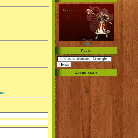
[
Игры
]
Поиск
Друзья сайта
ая »