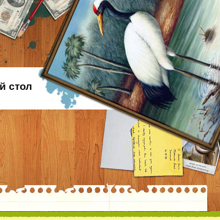
й стол