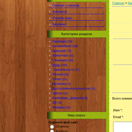
Главная
»
Ка
Главная страница
Анекдоты
Онлайн игры
Картинки
Категории раздела
Природа
[100]
Автомобили
[188]
Девушки
[74]
Животные
[92]
Смешные
[50]
Игры
[305]
Знаменитости
[27]
Разное
[20]
Спорт
[61]
Мультики
[3]
Достопримечательности
[13]
Цветы
[12]
Календарь_Девушки
[8]
Всего комме
3D
[40]
Фильмы
[34]
Имя *:
Наш опрос
Email *:
Оцените мой сайт
Отлично
Хорошо