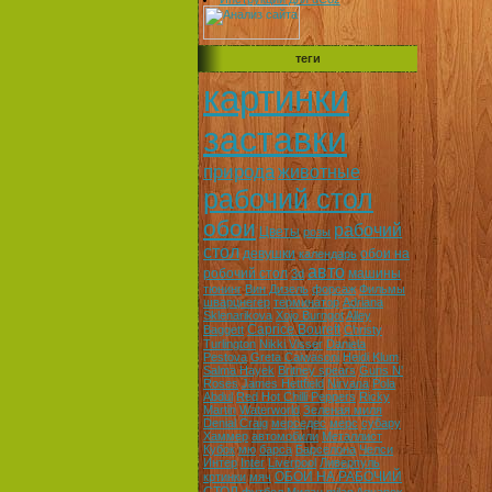
теги
картинки
заставки
природа
животные
рабочий стол
обои
рабочий
Цветы
розы
стол
девушки
обои на
календарь
авто
робочий стол
машины
3d
тюнинг
Вин Дизель
форсаж
Фильмы
шварцнегер
терминатор
Adriana
Sklenarikova
Xojo Burngot
Alley
Caprice Bourett
Baggett
Christy
Turlington
Nikki Visser
Daniela
Pestova
Greta Caiwasoni
Heidi Klum
Salma Hayek
Britney spears
Guns N'
Roses
James Hettfield
Nirvana
Pola
Abdul
Red Hot Chilli Peppers
Ricky
Martin
Waterworld
Зеленая миля
Denial Craig
мерседес
мерс
субару
Хаммер
автомобили
Металлист
Кубок
мю
барса
Барселона
Челси
Интер
Inter
Liverpool
Ливерпуль
ОБОИ НА РАБОЧИЙ
кртинки
мяч