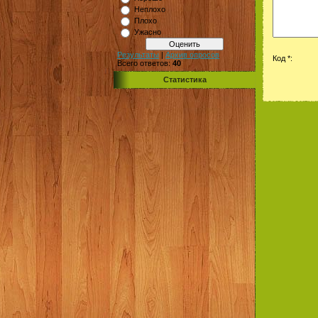
Неплохо
Плохо
Ужасно
Результаты
|
Архив опросов
Код *:
Всего ответов:
40
Статистика