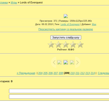
ртинки
»
Игры
» Lords of Everquest
Просмотров
: 371 |
Размеры
: 1500x1125px/225.4Kb
Дата
: 06.02.2010 |
Теги
:
Lords of Everquest
|
Добавил
:
Max
Просмотреть картинку в реальном размере
Рейтинг
:
0.0
/
0
« Предыдущая
|
204
205
206
207
208
[
209
]
210
211
212
213
214
|
Следующ
нтариев
:
0