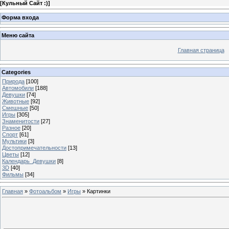
[
Кульный Сайт :)
]
Форма входа
Меню сайта
Главная страница
Categories
Природа
[100]
Автомобили
[188]
Девушки
[74]
Животные
[92]
Смешные
[50]
Игры
[305]
Знаменитости
[27]
Разное
[20]
Спорт
[61]
Мультики
[3]
Достопримечательности
[13]
Цветы
[12]
Календарь_Девушки
[8]
3D
[40]
Фильмы
[34]
Главная
»
Фотоальбом
»
Игры
» Картинки