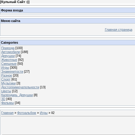
[
Кульный Сайт :)
]
Форма входа
Меню сайта
Главная страница
Categories
Природа
[100]
Автомобили
[188]
Девушки
[74]
Животные
[92]
Смешные
[50]
Игры
[305]
Знаменитости
[27]
Разное
[20]
Спорт
[61]
Мультики
[3]
Достопримечательности
[13]
Цветы
[12]
Календарь_Девушки
[8]
3D
[40]
Фильмы
[34]
Главная
»
Фотоальбом
»
Игры
» Il2