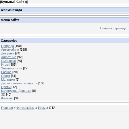
[
Кульный Сайт :)
]
Форма входа
Меню сайта
Главная страница
Categories
Природа
[100]
Автомобили
[188]
Девушки
[74]
Животные
[92]
Смешные
[50]
Игры
[305]
Знаменитости
[27]
Разное
[20]
Спорт
[61]
Мультики
[3]
Достопримечательности
[13]
Цветы
[12]
Календарь_Девушки
[8]
3D
[40]
Фильмы
[34]
Главная
»
Фотоальбом
»
Игры
» GTA