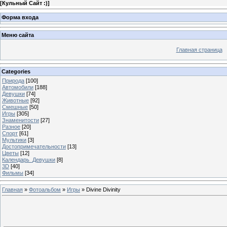
[
Кульный Сайт :)
]
Форма входа
Меню сайта
Главная страница
Categories
Природа
[100]
Автомобили
[188]
Девушки
[74]
Животные
[92]
Смешные
[50]
Игры
[305]
Знаменитости
[27]
Разное
[20]
Спорт
[61]
Мультики
[3]
Достопримечательности
[13]
Цветы
[12]
Календарь_Девушки
[8]
3D
[40]
Фильмы
[34]
Главная
»
Фотоальбом
»
Игры
» Divine Divinity