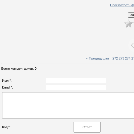
Просмотреть ф
« Предыдущая
|
272
273
274
2
Всего комментариев
:
0
Имя *:
Email *:
Код *: