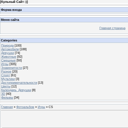
[
Кульный Сайт :)
]
Форма входа
Меню сайта
Главная страница
Categories
Природа
[100]
Автомобили
[188]
Девушки
[74]
Животные
[92]
Смешные
[50]
Игры
[305]
Знаменитости
[27]
Разное
[20]
Спорт
[61]
Мультики
[3]
Достопримечательности
[13]
Цветы
[12]
Календарь_Девушки
[8]
3D
[40]
Фильмы
[34]
Главная
»
Фотоальбом
»
Игры
» CS