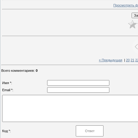
Просмотреть ф
« Предыдущая
|
20
21
2
Всего комментариев
:
0
Имя *:
Email *:
Код *: