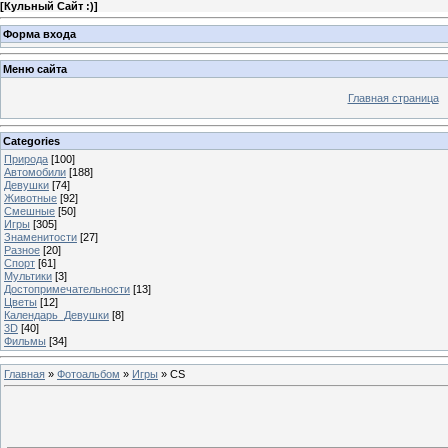
[
Кульный Сайт :)
]
Форма входа
Меню сайта
Главная страница
Categories
Природа
[100]
Автомобили
[188]
Девушки
[74]
Животные
[92]
Смешные
[50]
Игры
[305]
Знаменитости
[27]
Разное
[20]
Спорт
[61]
Мультики
[3]
Достопримечательности
[13]
Цветы
[12]
Календарь_Девушки
[8]
3D
[40]
Фильмы
[34]
Главная
»
Фотоальбом
»
Игры
» CS