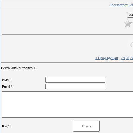
Просмотреть ф
« Предыдущая
|
30
31
3
Всего комментариев
:
0
Имя *:
Email *:
Код *: