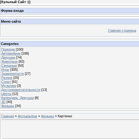
[
Кульный Сайт :)
]
Форма входа
Меню сайта
Главная страница
Categories
Природа
[100]
Автомобили
[188]
Девушки
[74]
Животные
[92]
Смешные
[50]
Игры
[305]
Знаменитости
[27]
Разное
[20]
Спорт
[61]
Мультики
[3]
Достопримечательности
[13]
Цветы
[12]
Календарь_Девушки
[8]
3D
[40]
Фильмы
[34]
Главная
»
Фотоальбом
»
Фильмы
» Картинки