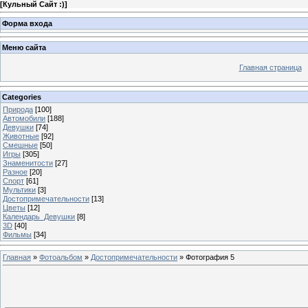
[
Кульный Сайт :)
]
Форма входа
Меню сайта
Главная страница
Categories
Природа
[100]
Автомобили
[188]
Девушки
[74]
Животные
[92]
Смешные
[50]
Игры
[305]
Знаменитости
[27]
Разное
[20]
Спорт
[61]
Мультики
[3]
Достопримечательности
[13]
Цветы
[12]
Календарь_Девушки
[8]
3D
[40]
Фильмы
[34]
Главная
»
Фотоальбом
»
Достопримечательности
» Фотография 5