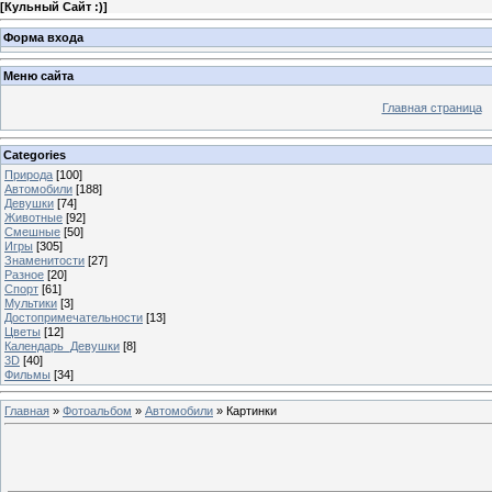
[
Кульный Сайт :)
]
Форма входа
Меню сайта
Главная страница
Categories
Природа
[100]
Автомобили
[188]
Девушки
[74]
Животные
[92]
Смешные
[50]
Игры
[305]
Знаменитости
[27]
Разное
[20]
Спорт
[61]
Мультики
[3]
Достопримечательности
[13]
Цветы
[12]
Календарь_Девушки
[8]
3D
[40]
Фильмы
[34]
Главная
»
Фотоальбом
»
Автомобили
» Картинки