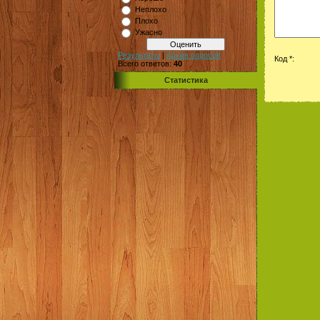
Неплохо
Плохо
Ужасно
Результаты
|
Архив опросов
Код *:
Всего ответов:
40
Статистика