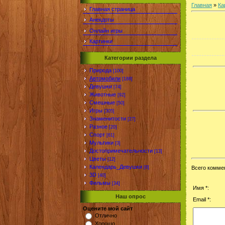
Главная
»
Ка
Главная страница
Анекдоты
Онлайн игры
Картинки
Категории раздела
Природа
[100]
Автомобили
[188]
Девушки
[74]
Животные
[92]
Смешные
[50]
Игры
[305]
Знаменитости
[27]
Разное
[20]
Спорт
[61]
Мультики
[3]
Достопримечательности
[13]
Цветы
[12]
Календарь_Девушки
[8]
Всего комме
3D
[40]
Фильмы
[34]
Имя *:
Наш опрос
Email *:
Оцените мой сайт
Отлично
Хорошо