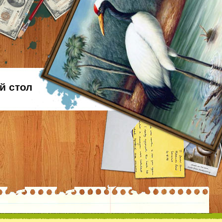
й стол