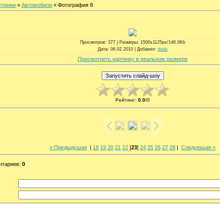
ртинки
»
Автомобили
» Фотография 8
Просмотров
: 377 |
Размеры
: 1500x1125px/146.0Kb
Дата
: 06.02.2010 |
Добавил
:
duda
Просмотреть картинку в реальном размере
Рейтинг
:
0.0
/
0
« Предыдущая
|
18
19
20
21
22
[
23
]
24
25
26
27
28
|
Следующая »
нтариев
:
0