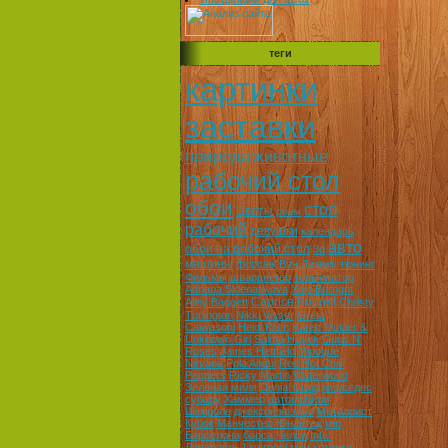
теги
картинки
заставки
природа
животные
рабочий стол
обои
стол
Цветы
розы
рабочий
девушки
календарь
авто
обои на робочий стол
3d
машины
форсаж
Вин Дизель
тюнинг
Фильмы
шварцнегер
терминатор
Adriana Sklenarikova
Xojo Burngot
Caprice Bourett
Alley Baggett
Christy
Turlington
Nikki Visser
Greta
Caiwasoni
Heidi Klum
Karen Mulder &
Unknown Girl
Salma Hayek
Guns N'
Roses
James Hettfield
Minoque
Nirvana
Pola Abdul
Red Hot Chilli
Peppers
Ricky Martin
Waterworld
Зеленая миля
Denial Craig
мерседес
субару
Хаммер
автомобили
Шевроле
джексон коэльо
Металлист
Кубок
Манчестер Юнайтед
мю
Барселона
барса
Челси
Inter
Ливерпуль
Liverpool
мяч
кртинки