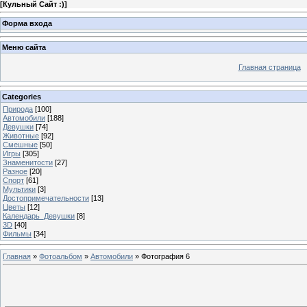
[
Кульный Сайт :)
]
Форма входа
Меню сайта
Главная страница
Categories
Природа
[100]
Автомобили
[188]
Девушки
[74]
Животные
[92]
Смешные
[50]
Игры
[305]
Знаменитости
[27]
Разное
[20]
Спорт
[61]
Мультики
[3]
Достопримечательности
[13]
Цветы
[12]
Календарь_Девушки
[8]
3D
[40]
Фильмы
[34]
Главная
»
Фотоальбом
»
Автомобили
» Фотография 6