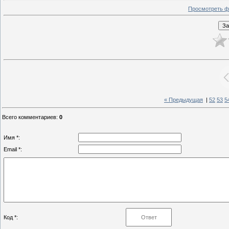
Просмотреть ф
« Предыдущая
|
52
53
5
Всего комментариев
:
0
Имя *:
Email *:
Код *: