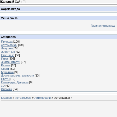
[
Кульный Сайт :)
]
Форма входа
Меню сайта
Главная страница
Categories
Природа
[100]
Автомобили
[188]
Девушки
[74]
Животные
[92]
Смешные
[50]
Игры
[305]
Знаменитости
[27]
Разное
[20]
Спорт
[61]
Мультики
[3]
Достопримечательности
[13]
Цветы
[12]
Календарь_Девушки
[8]
3D
[40]
Фильмы
[34]
Главная
»
Фотоальбом
»
Автомобили
» Фотография 4