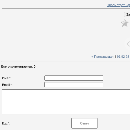
Просмотреть ф
« Предыдущая
|
91
92
93
Всего комментариев
:
0
Имя *:
Email *:
Код *: