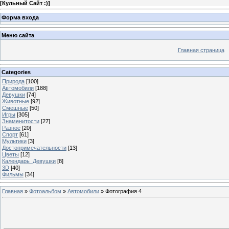
[
Кульный Сайт :)
]
Форма входа
Меню сайта
Главная страница
Categories
Природа
[100]
Автомобили
[188]
Девушки
[74]
Животные
[92]
Смешные
[50]
Игры
[305]
Знаменитости
[27]
Разное
[20]
Спорт
[61]
Мультики
[3]
Достопримечательности
[13]
Цветы
[12]
Календарь_Девушки
[8]
3D
[40]
Фильмы
[34]
Главная
»
Фотоальбом
»
Автомобили
» Фотография 4