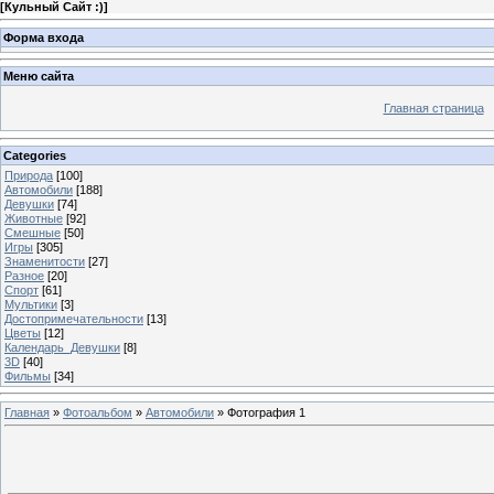
[
Кульный Сайт :)
]
Форма входа
Меню сайта
Главная страница
Categories
Природа
[100]
Автомобили
[188]
Девушки
[74]
Животные
[92]
Смешные
[50]
Игры
[305]
Знаменитости
[27]
Разное
[20]
Спорт
[61]
Мультики
[3]
Достопримечательности
[13]
Цветы
[12]
Календарь_Девушки
[8]
3D
[40]
Фильмы
[34]
Главная
»
Фотоальбом
»
Автомобили
» Фотография 1