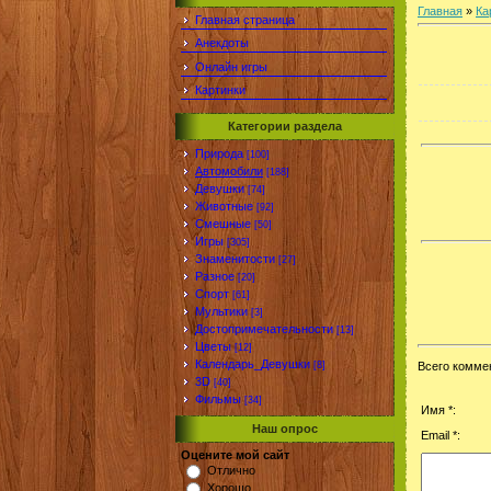
Главная
»
Ка
Главная страница
Анекдоты
Онлайн игры
Картинки
Категории раздела
Природа
[100]
Автомобили
[188]
Девушки
[74]
Животные
[92]
Смешные
[50]
Игры
[305]
Знаменитости
[27]
Разное
[20]
Спорт
[61]
Мультики
[3]
Достопримечательности
[13]
Цветы
[12]
Календарь_Девушки
[8]
Всего комме
3D
[40]
Фильмы
[34]
Имя *:
Наш опрос
Email *:
Оцените мой сайт
Отлично
Хорошо