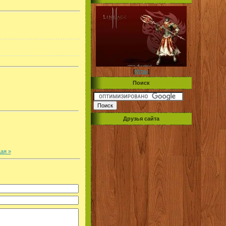
[
Игры
]
Поиск
Друзья сайта
ая »