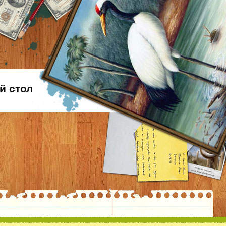
й стол