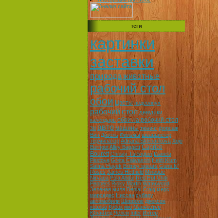
теги
картинки
заставки
природа
животные
рабочий стол
обои
Цветы
подсолнух
рабочий
стол
девушки
обои на робочий стол
календарь
авто
машины
3d
тюнинг
форсаж
Вин Дизель
Фильмы
шварцнегер
терминатор
Adriana Sklenarikova
Xojo
Caprice
Burngot
Alley Baggett
Bourett
Christy Turlington
Daniela
Pestova
Greta Caiwasoni
Heidi Klum
Salma Hayek
Britney spears
Guns N'
Roses
James Hettfield
Minoque
Nirvana
Pola Abdul
Red Hot Chilli
Peppers
Ricky Martin
Waterworld
Зеленая миля
Denial Craig
мерс
мерседес
Ниссан
субару
автомобили
Шевроле
джексон
коэльо
Кубок
мю
Манчестер
Юнайтед
Челси
Inter
Интер