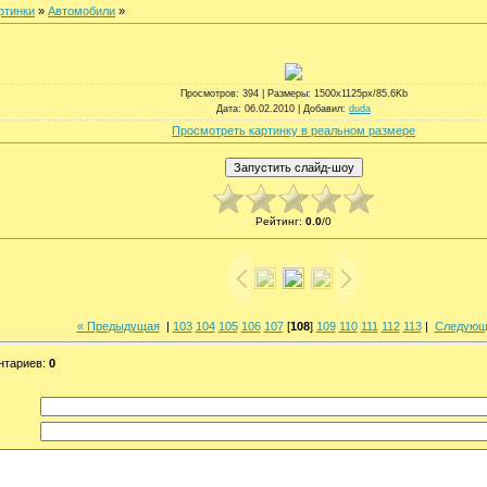
ртинки
»
Автомобили
»
Просмотров
: 394 |
Размеры
: 1500x1125px/85.6Kb
Дата
: 06.02.2010 |
Добавил
:
duda
Просмотреть картинку в реальном размере
Рейтинг
:
0.0
/
0
« Предыдущая
|
103
104
105
106
107
[
108
]
109
110
111
112
113
|
Следующ
нтариев
:
0