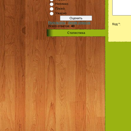
Неплохо
Плохо
Ужасно
Результаты
|
Архив опросов
Код *:
Всего ответов:
40
Статистика