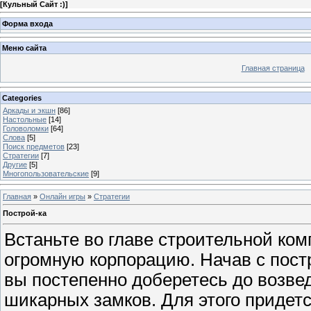
[
Кульный Сайт :)
]
Форма входа
Меню сайта
Главная страница
Categories
Аркады и экшн
[86]
Настольные
[14]
Головоломки
[64]
Слова
[5]
Поиск предметов
[23]
Стратегии
[7]
Другие
[5]
Многопользовательские
[9]
Главная
»
Онлайн игры
»
Стратегии
Построй-ка
Встаньте во главе строительной ком
огромную корпорацию. Начав с пост
вы постепенно доберетесь до возве
шикарных замков. Для этого придетс